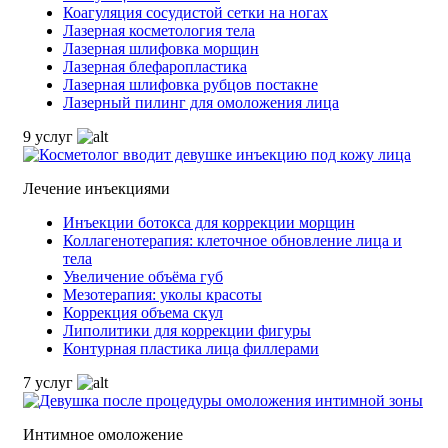
Коагуляция сосудистой сетки на ногах
Лазерная косметология тела
Лазерная шлифовка морщин
Лазерная блефаропластика
Лазерная шлифовка рубцов постакне
Лазерный пилинг для омоложения лица
9 услуг
Лечение инъекциями
Инъекции ботокса для коррекции морщин
Коллагенотерапия: клеточное обновление лица и
тела
Увеличение объёма губ
Мезотерапия: уколы красоты
Коррекция объема скул
Липолитики для коррекции фигуры
Контурная пластика лица филлерами
7 услуг
Интимное омоложение