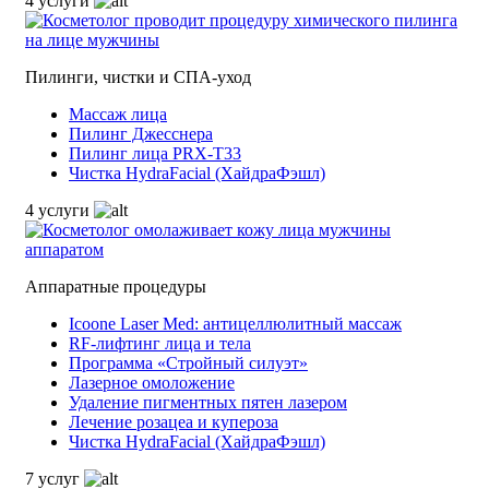
4 услуги
Пилинги, чистки и СПА-уход
Массаж лица
Пилинг Джесснера
Пилинг лица PRX-T33
Чистка HydraFacial (ХайдраФэшл)
4 услуги
Аппаратные процедуры
Icoone Laser Med: антицеллюлитный массаж
RF-лифтинг лица и тела
Программа «Стройный силуэт»
Лазерное омоложение
Удаление пигментных пятен лазером
Лечение розацеа и купероза
Чистка HydraFacial (ХайдраФэшл)
7 услуг