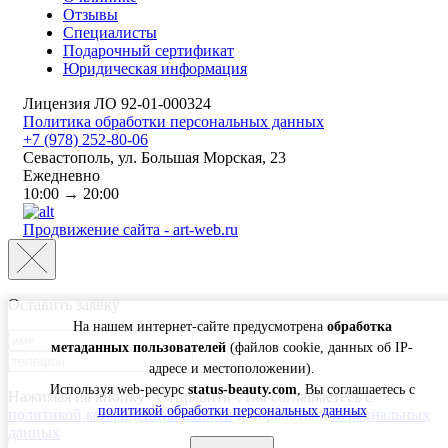
Отзывы
Специалисты
Подарочный сертификат
Юридическая информация
Лицензия ЛО 92-01-000324
Политика обработки персональных данных
+7 (978) 252-80-06
Севастополь, ул. Большая Морская, 23
Ежедневно
10:00 → 20:00
Продвижение сайта - art-web.ru
Оставить заявку
На нашем интернет-сайте предусмотрена
обработка
метаданных пользователей
(файлов cookie, данных об IP-
адресе и местоположении).
Используя web-ресурс
status-beauty.com
, Вы соглашаетесь с
Нажимая на кнопку "Отправить", Вы соглашаетесь с
политикой обработки персональных данных
политикой конфиденциальности
и обработкой
персональных
данных