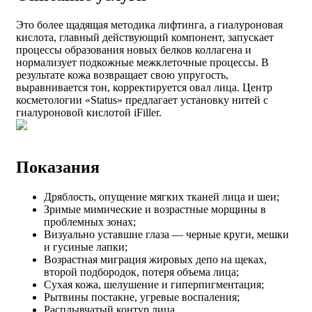
Это более щадящая методика лифтинга, а гиалуроновая
кислота, главный действующий компонент, запускает
процессы образования новых белков коллагена и
нормализует подкожные межклеточные процессы. В
результате кожа возвращает свою упругость,
выравнивается тон, корректируется овал лица. Центр
косметологии «Status» предлагает установку нитей с
гиалуроновой кислотой iFiller.
Показания
Дряблость, опущение мягких тканей лица и шеи;
Зримые мимические и возрастные морщины в
проблемных зонах;
Визуально уставшие глаза — черные круги, мешки
и гусиные лапки;
Возрастная миграция жировых депо на щеках,
второй подбородок, потеря объема лица;
Сухая кожа, шелушение и гиперпигментация;
Рытвины постакне, угревые воспаления;
Расплывчатый контур лица.